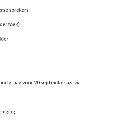
erse sprekers
nderzoek)
lder
vond graag
voor 20 september a.s.
via
eniging