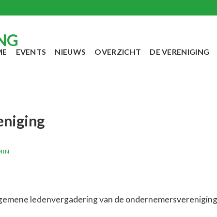
ME
EVENTS
NIEUWS
OVERZICHT
DE VERENIGING
eniging
MIN
 algemene ledenvergadering van de ondernemersverenigin