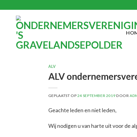
Ga
naar
inhoud
HO
ALV
ALV ondernemersver
GEPLAATST OP
24 SEPTEMBER 2019
DOOR
AD
Geachte leden en niet leden,
Wij nodigen u van harte uit voor de