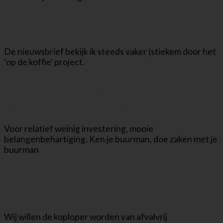
Bekijk je onze communicatie uitingen?
(Website, nieuwsbrief)
De nieuwsbrief bekijk ik steeds vaker (stiekem door het
‘op de koffie’ project.
Als je een advies zou geven aan andere
ondernemers die twijfelen over het
lidmaatschap, wat zou dat dan zijn?
Voor relatief weinig investering, mooie
belangenbehartiging. Ken je buurman, doe zaken met je
buurman
En tot slot, hoe zie jij de toekomst van je bedrijf
in relatie tot de steun van de
ondernemersvereniging?
Wij willen de koploper worden van afvalvrij