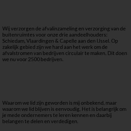
Voor wie jullie nog niet kennen, wat doen jullie
eigenlijk?
Wij verzorgen de afvalinzameling en verzorging van de
buitenruimtes voor onze drie aandeelhouders:
Schiedam, Vlaardingen & Capelle aan den IJssel. Op
zakelijk gebied zijn we hard aan het werk om de
afvalstromen van bedrijven circulair te maken. Dit doen
we nu voor 2500 bedrijven.
Waarom zijn jullie lid geworden van de
vereniging en wat verwachten jullie van ons?
Waarom we lid zijn geworden is mij onbekend, maar
waarom we lid blijven is eenvoudig. Het is belangrijk om
je mede ondernemers te leren kennen en daarbij
belangen te delen en verdedigen.