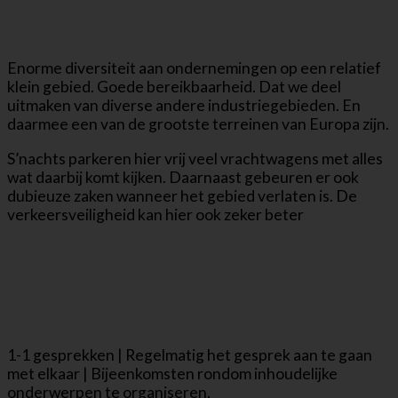
Wat vinden jullie mooi aan de polder en wat
mag er wel anders?
Enorme diversiteit aan ondernemingen op een relatief
klein gebied. Goede bereikbaarheid. Dat we deel
uitmaken van diverse andere industriegebieden. En
daarmee een van de grootste terreinen van Europa zijn.
S’nachts parkeren hier vrij veel vrachtwagens met alles
wat daarbij komt kijken. Daarnaast gebeuren er ook
dubieuze zaken wanneer het gebied verlaten is. De
verkeersveiligheid kan hier ook zeker beter
Hoe denk je dat lokale
ondernemersverenigingen zoals deze kunnen
bijdragen aan een sterker
ondernemersklimaat?
1-1 gesprekken | Regelmatig het gesprek aan te gaan
met elkaar | Bijeenkomsten rondom inhoudelijke
onderwerpen te organiseren.