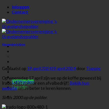
Ga
Inloggen
naar
Contact
inhoud
Nieuwsberichten
Home
Events
Op de koffie bij…. Irado
Nieuws
Overzicht
De Vereniging
Geplaatst op
19 april 2024
19 april 2024
door
Tjappie
Leden
Links
Op woensdag 17 april zijn we op de koffie geweest bij
Lid Worden
Irado. Niet zomaar een afvalbedrijf!
Bekijk hun
Linkedin
website
om ze beter te leren kennen.
Sinds 2000 op de polder.