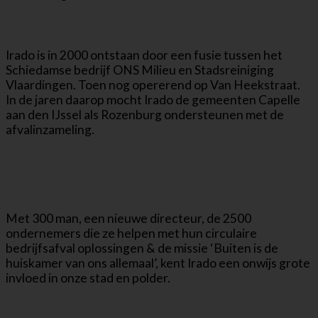
Waar het allemaal begon
Irado is in 2000 ontstaan door een fusie tussen het
Schiedamse bedrijf ONS Milieu en Stadsreiniging
Vlaardingen. Toen nog opererend op Van Heekstraat.
In de jaren daarop mocht Irado de gemeenten Capelle
aan den IJssel als Rozenburg ondersteunen met de
afvalinzameling.
Waar staan ze nu?
Met 300 man, een nieuwe directeur, de 2500
ondernemers die ze helpen met hun circulaire
bedrijfsafval oplossingen & de missie ‘Buiten is de
huiskamer van ons allemaal’, kent Irado een onwijs grote
invloed in onze stad en polder.
Het interview