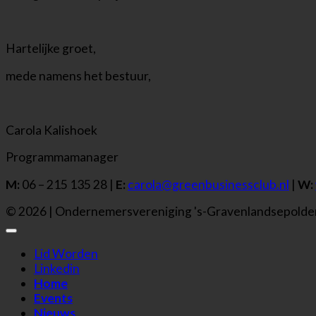
Hartelijke groet,
mede namens het bestuur,
Carola Kalishoek
Programmamanager
M:
06 – 215 135 28 |
E:
carola@greenbusinessclub.nl
|
W:
© 2026 | Ondernemersvereniging 's-Gravenlandsepolde
Lid Worden
Linkedin
Home
Events
Nieuws