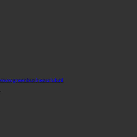
www.greenbusinessclub.nl
r