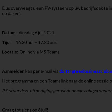
Dus overweegt u een PV-systeem op uw bedrijfsdak te ins
op daken’.
Datum:
dinsdag 6 juli 2021
Tijd:
16.30 uur – 17.30 uur.
Locatie:
Online via MS Teams
Aanmelden
kan per e-mail via
dolf@greenbusinessclub.n
Het programma en een Teams link naar de online sessie on
PS: stuur deze uitnodiging gerust door aan collega onder
Graag tot ziens op 6 juli!