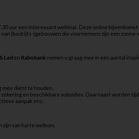
7.30 uur een interessant webinar. Deze online bijeenkomst 
an (bedrijfs-)gebouwen die voornemens zijn een zonne-en
 & Led
en
Rabobank
nemen u graag mee in een aantal insp
g mee dient te houden.
erzekering en beschikbare subsidies. Daarnaast worden tijd
ectieve aanpak enz.
 zijn van harte welkom.