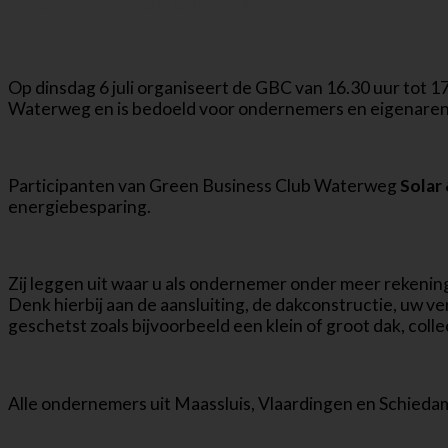
Webinar ‘Zon op daken’
Op dinsdag 6 juli organiseert de GBC van 16.30 uur tot 1
Waterweg en is bedoeld voor ondernemers en eigenaren v
Participanten van Green Business Club Waterweg
Solar
energiebesparing.
Zij leggen uit waar u als ondernemer onder meer rekenin
Denk hierbij aan de aansluiting, de dakconstructie, uw v
geschetst zoals bijvoorbeeld een klein of groot dak, coll
Alle ondernemers uit Maassluis, Vlaardingen en Schiedam